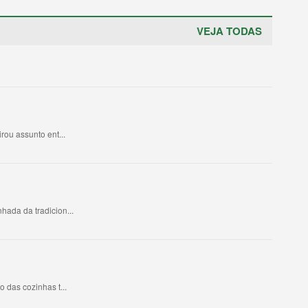
VEJA TODAS
ou assunto ent...
ada da tradicion...
 das cozinhas t...