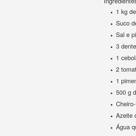
Ingrediente
1 kg de
Suco d
Sal e p
3 dent
1 cebol
2 toma
1 pime
500 g 
Cheiro-
Azeite 
Água q