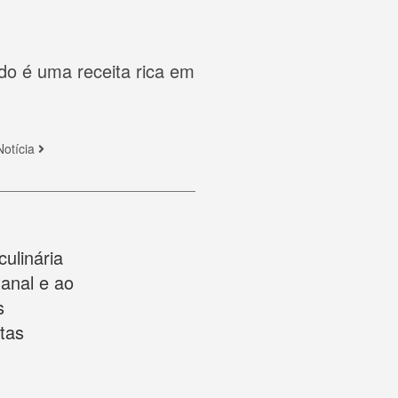
ado é uma receita rica em
Notícia
ulinária
anal e ao
s
tas