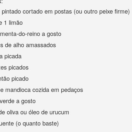
s:
 pintado cortado em postas (ou outro peixe firme)
e 1 limão
imenta-do-reino a gosto
es de alho amassados
a picada
tes picados
ntão picado
de mandioca cozida em pedaços
verde a gosto
de oliva ou óleo de urucum
uente (o quanto baste)