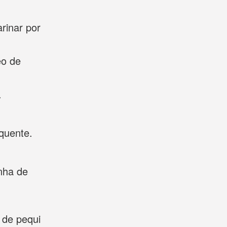
rinar por
eo de
.
quente.
inha de
 de pequi