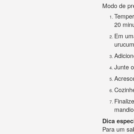
Modo de pr
Tempere
20 min
Em uma 
urucum
Adicion
Junte 
Acresc
Cozinhe
Finaliz
mandio
Dica especi
Para um sab