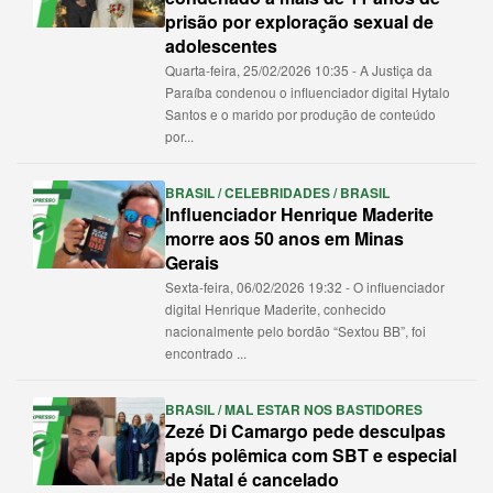
prisão por exploração sexual de
adolescentes
Quarta-feira, 25/02/2026 10:35 - A Justiça da
Paraíba condenou o influenciador digital Hytalo
Santos e o marido por produção de conteúdo
por...
BRASIL / CELEBRIDADES / BRASIL
Influenciador Henrique Maderite
morre aos 50 anos em Minas
Gerais
Sexta-feira, 06/02/2026 19:32 - O influenciador
digital Henrique Maderite, conhecido
nacionalmente pelo bordão “Sextou BB”, foi
encontrado ...
BRASIL / MAL ESTAR NOS BASTIDORES
Zezé Di Camargo pede desculpas
após polêmica com SBT e especial
de Natal é cancelado