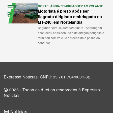
NORTELÂNDIA / EMBRIAGUEZ AO VOLANTE
Motorista é preso após ser
flagrado dirigindo embriagado na
MT-240, em Nortelândia
Segunda-feira, 02/02/2026 08:36 - Abordagem
aconteceu após denúncia de direção perigosa e
terminou com veículo apreendido e prisão do
condutor.
Expresso Notícias. CNPJ: 35.701.734/0001-82
2026 - Todos os direitos reservados à Expresso
Notícias
Notícias