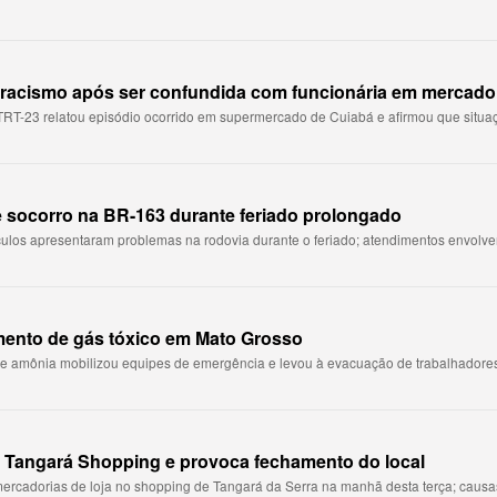
racismo após ser confundida com funcionária em mercado
TRT-23 relatou episódio ocorrido em supermercado de Cuiabá e afirmou que situação
e socorro na BR-163 durante feriado prolongado
ículos apresentaram problemas na rodovia durante o feriado; atendimentos envolv
mento de gás tóxico em Mato Grosso
e amônia mobilizou equipes de emergência e levou à evacuação de trabalhadores; 
no Tangará Shopping e provoca fechamento do local
 mercadorias de loja no shopping de Tangará da Serra na manhã desta terça; causas