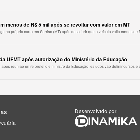
m menos de R$ 5 mil após se revoltar com valor em MT
go no próprio carro em Sorriso (MT) após descobrir que o veículo valia menos de R$
da UFMT após autorização do Ministério da Educação
o após reunião entre prefeito e ministro da Educação; estudos vão definir cursos e es
ias
Desenvolvido por:
cuária