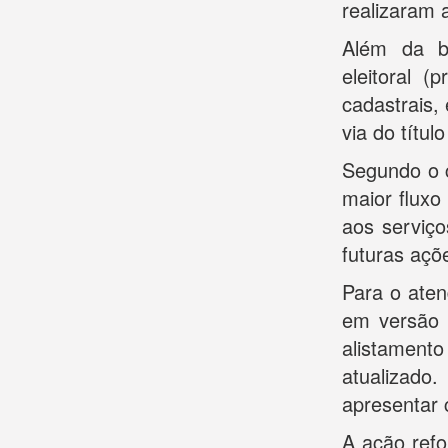
realizaram 
Além da bi
eleitoral (
cadastrais,
via do títul
Segundo o ch
maior fluxo
aos serviço
futuras açõ
Para o aten
em versão f
alistament
atualizado.
apresentar 
A ação refo