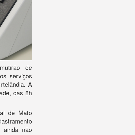
 mutirão de
os serviços
rtelândia. A
ade, das 8h
ral de Mato
dastramento
s ainda não