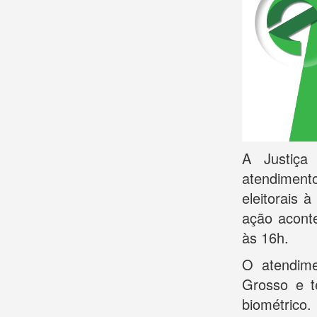
A Justiça 
atendiment
eleitorais 
ação acont
às 16h.
O atendime
Grosso e t
biométrico