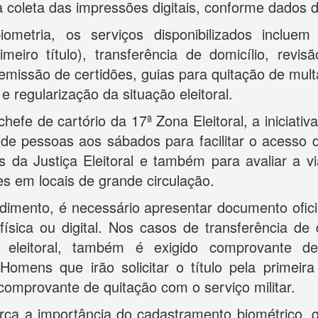
a coleta das impressões digitais, conforme dados
ometria, os serviços disponibilizados incluem 
primeiro título), transferência de domicílio, revi
 emissão de certidões, guias para quitação de mul
o e regularização da situação eleitoral.
efe de cartório da 17ª Zona Eleitoral, a iniciativ
 de pessoas aos sábados para facilitar o acesso d
s da Justiça Eleitoral e também para avaliar a vi
es em locais de grande circulação.
dimento, é necessário apresentar documento ofici
ísica ou digital. Nos casos de transferência de 
o eleitoral, também é exigido comprovante de
 Homens que irão solicitar o título pela primei
comprovante de quitação com o serviço militar.
rça a importância do cadastramento biométrico, q