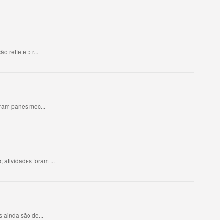
 reflete o r...
eram panes mec...
atividades foram ...
 ainda são de...