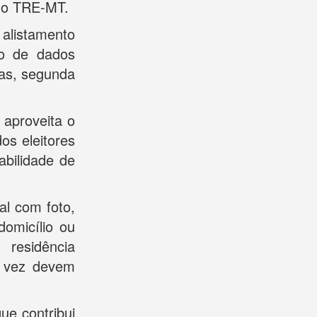
 do TRE-MT.
alistamento
são de dados
tas, segunda
a aproveita o
os eleitores
abilidade de
al com foto,
domicílio ou
 residência
ra vez devem
ue contribui